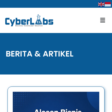
Lewati
ke
konten
Men
BERITA & ARTIKEL