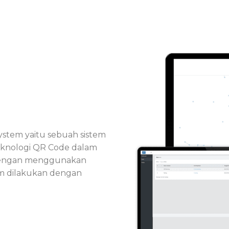
stem yaitu sebuah sistem
teknologi QR Code dalam
. Dengan menggunakan
lam dilakukan dengan