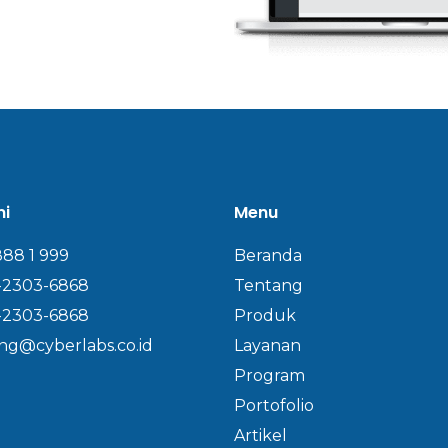
mi
Menu
888 1 999
Beranda
-2303-6868
Tentang
-2303-6868
Produk
ng@cyberlabs.co.id
Layanan
Program
Portofolio
Artikel