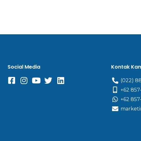
Social Media
Kontak Ka
(022) 8
+62 857
+62 857
marketi