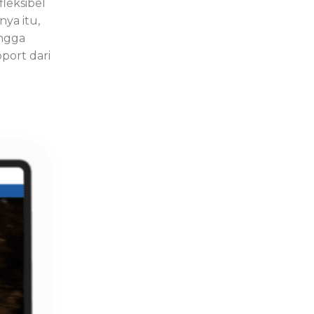
leksibel
nya itu,
ingga
ort dari