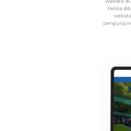
Website di
Ketika dib
websit
pengunjung