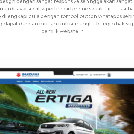
 design dengan sangat responsive sehingga akan sangat f
uka di layar kecil seperti smartphone sekalipun, tidak ha
e dilengkapi pula dengan tombol button whatapps seh
 dapat dengan mudah untuk menghubungi pihak supp
pemilik website ini.