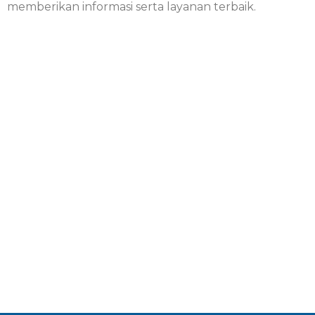
memberikan informasi serta layanan terbaik.
FITUR BANDUNG TOYOTA
– Info dan Berita Terupdate
– Melihat List Produk
– Melihat Daftar Harga Kendaraan
– Info Tukar Tambah
– Pemesanan Online