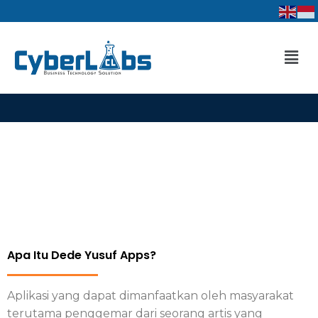
Lewati
ke
konten
Men
Apa Itu Dede Yusuf Apps?
Aplikasi yang dapat dimanfaatkan oleh masyarakat
terutama penggemar dari seorang artis yang