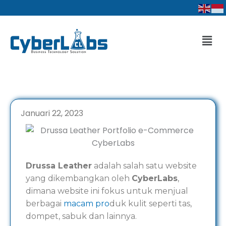
Lewati
ke
konten
Men
Januari 22, 2023
Drussa Leather
adalah salah satu website
yang dikembangkan oleh
CyberLabs
,
dimana website ini fokus untuk menjual
berbagai
macam pro
duk kulit seperti tas,
dompet, sabuk dan lainnya.