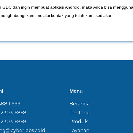
n GDC dan ingin membuat aplikasi Android, maka Anda bisa mengguna
 menghubungi kami melalui kontak yang telah kami sediakan.
mi
Menu
888 1 999
Beranda
-2303-6868
Tentang
-2303-6868
Produk
ng@cyberlabs.co.id
Layanan