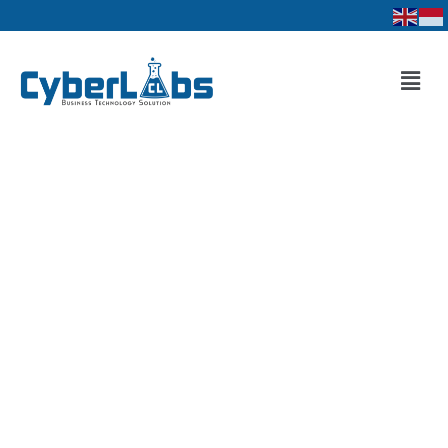
Lewati
ke
konten
Men
INBOOK Website tempat dimana kamu dapat
menemukan dan membeli buku-buku digital
dengan mudah, mulai dari buku komik, novel, dan
kategori buku lainnya.