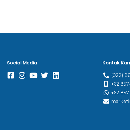
Social Media
Kontak Ka
(022) 8
+62 857
+62 857
marketi