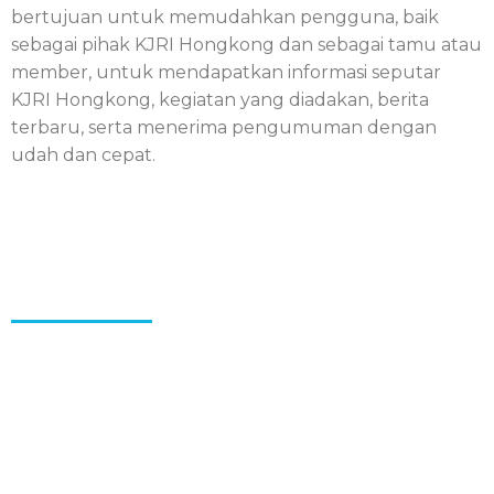
bertujuan untuk memudahkan pengguna, baik
sebagai pihak KJRI Hongkong dan sebagai tamu atau
member, untuk mendapatkan informasi seputar
KJRI Hongkong, kegiatan yang diadakan, berita
terbaru, serta menerima pengumuman dengan
udah dan cepat.
Aplikasi KJRI Hongkong adalah aplikasi yang
bertujuan untuk memudahkan pengguna, baik
sebagai pihak KJRI Hongkong dan sebagai tamu atau
member, untuk mendapatkan informasi seputar
KJRI Hongkong, kegiatan yang diadakan, berita
terbaru, serta menerima pengumuman dengan