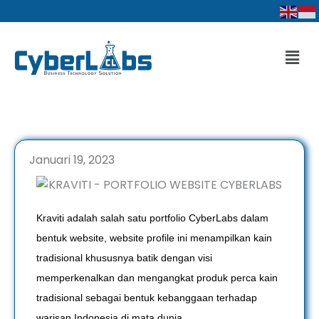
Lewati
ke
konten
Men
Januari 19, 2023
Kraviti adalah salah satu portfolio CyberLabs dalam
bentuk website, website profile ini menampilkan kain
tradisional khususnya batik dengan visi
memperkenalkan dan mengangkat produk perca kain
tradisional sebagai bentuk kebanggaan terhadap
warisan Indonesia di mata dunia.