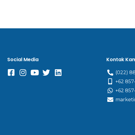
Social Media
Kontak Ka
(022) 8
+62 857
+62 857
marketi