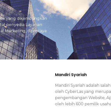
mobile yang dikembangkan
tal penyedia Layanan
al Marketing, dipercaya
Mandiri Syariah
Mandiri Syariah adalah sala
oleh CyberLas yang merupak
pengembangan Website, Aplik
oleh lebih 600 pemilik usaha