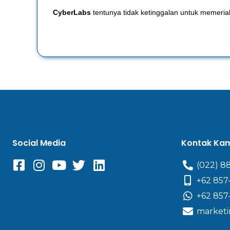
CyberLabs
tentunya tidak ketinggalan untuk memeri
Social Media
Kontak Ka
(022) 8
+62 857
+62 857
marketi