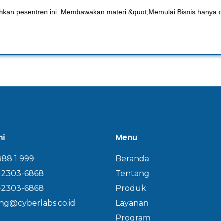
ahkan pesentren ini. Membawakan materi &quot;Memulai Bisnis hany
mi
Menu
888 1 999
Beranda
-2303-6868
Tentang
-2303-6868
Produk
ng@cyberlabs.co.id
Layanan
Program