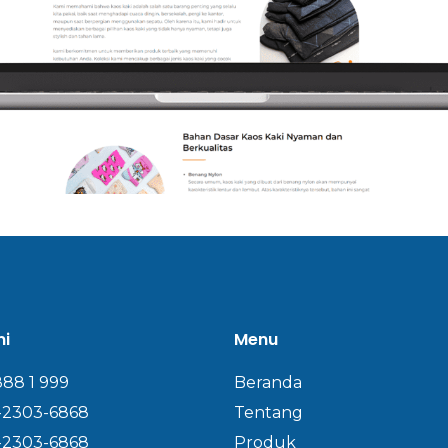
mi
Menu
888 1 999
Beranda
-2303-6868
Tentang
-2303-6868
Produk