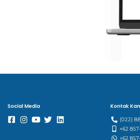
Social Media
Kontak Ka
(022) 8
+62 857
+62 857