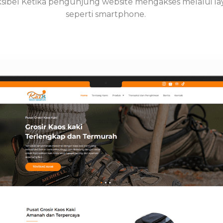
ksibel Ketika pengunjung website mengakses melalui lay
seperti smartphone.