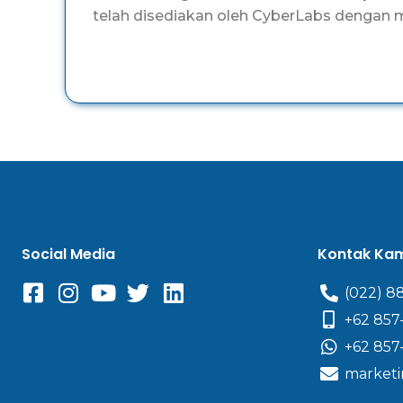
telah disediakan oleh CyberLabs dengan 
Social Media
Kontak Ka
(022) 8
+62 857
+62 857
marketi