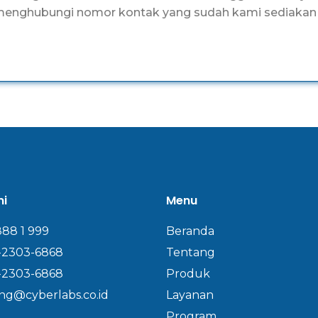
menghubungi nomor kontak yang sudah kami sediakan d
mi
Menu
888 1 999
Beranda
-2303-6868
Tentang
-2303-6868
Produk
ng@cyberlabs.co.id
Layanan
Program