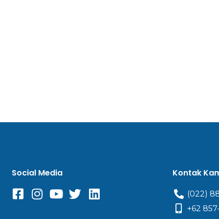
Social Media
Kontak Ka
(022) 8
+62 857