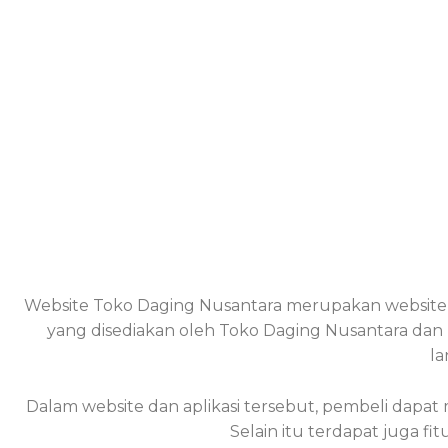
Tentang Toko Daging Nusantara
Toko Daging Nusantara merupakan supplier daging mu
hingga daging segar, baik itu daging import maupun d
Website Toko Daging Nusantara merupakan website 
yang disediakan oleh Toko Daging Nusantara dan
la
Dalam website dan aplikasi tersebut, pembeli dapa
Selain itu terdapat juga 