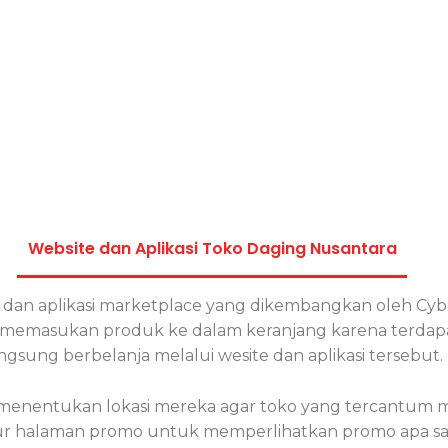
lai dari daging beku
aging export.
Website dan Aplikasi Toko Daging Nusantara
dan aplikasi marketplace yang dikembangkan oleh Cy
 memasukan produk ke dalam keranjang karena terdapa
ngsung berbelanja melalui wesite dan aplikasi tersebut.
t menentukan lokasi mereka agar toko yang tercantum m
fitur halaman promo untuk memperlihatkan promo apa sa