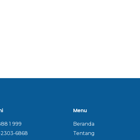
mi
Menu
888 1 999
Beranda
-2303-6868
Tentang