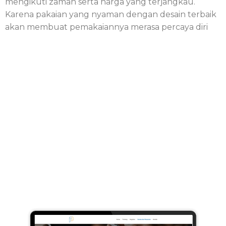
mengikuti zaman serta harga yang terjangkau.
Karena pakaian yang nyaman dengan desain terbaik
akan membuat pemakaiannya merasa percaya diri
Tentang Triffa
Triffa bertujuan agar produknya dapat menunjukan
selera gaya Anda dan indentitas Anda. Triffa bukan
hanya sekedar merek, tetapi juga ekspresi perasaan
kami untuk Anda yang selalu cantik dan berjiwa
muda.