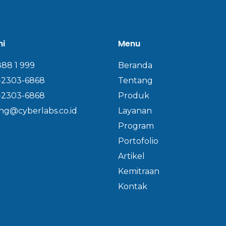
mi
Menu
888 1 999
Beranda
-2303-6868
Tentang
-2303-6868
Produk
ng@cyberlabs.co.id
Layanan
Program
Portofolio
Artikel
Kemitraan
Kontak