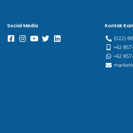
Social Media
Kontak Ka
(022) 8
+62 857
+62 857
marketi