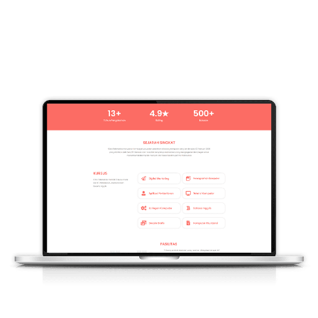
Website ini dikembangkan dengan memiliki 8
halaman utama diantaranya adalah halaman
Beranda, Halaman tentang, kursus, layanan, blog,
kemitraan, kontak kami dan juga pendaftaran.