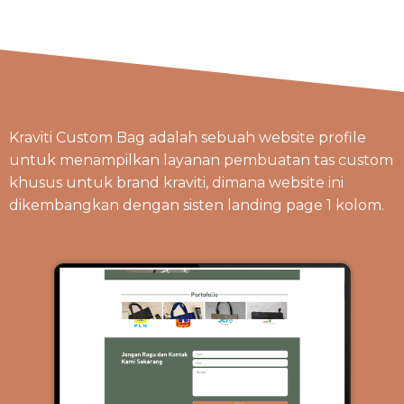
Kraviti Custom Bag adalah sebuah website profile
untuk menampilkan layanan pembuatan tas custom
khusus untuk brand kraviti, dimana website ini
dikembangkan dengan sisten landing page 1 kolom.