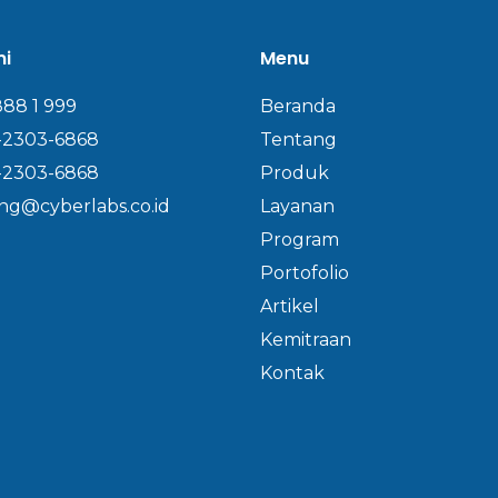
mi
Menu
888 1 999
Beranda
-2303-6868
Tentang
-2303-6868
Produk
ng@cyberlabs.co.id
Layanan
Program
Portofolio
Artikel
Kemitraan
Kontak