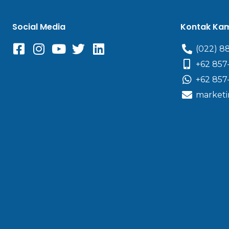
Social Media
Kontak Ka
(022) 8
+62 857
+62 857
marketi