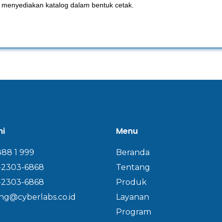
us menyediakan katalog dalam bentuk cetak.
mi
Menu
888 1 999
Beranda
-2303-6868
Tentang
-2303-6868
Produk
ng@cyberlabs.co.id
Layanan
Program