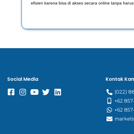
efisien karena bisa di akses secara online tanpa har
Social Media
Kontak Ka
(022) 8
+62 857
+62 857
marketi