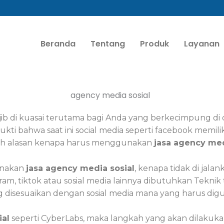
Beranda
Tentang
Produk
Layanan
ib di kuasai terutama bagi Anda yang berkecimpung di du
ukti bahwa saat ini social media seperti facebook memil
ulah alasan kenapa harus menggunakan
jasa agency med
unakan
jasa agency media sosial
, kenapa tidak di jala
am, tiktok atau sosial media lainnya dibutuhkan Teknik 
 disesuaikan dengan sosial media mana yang harus digu
ial
seperti CyberLabs, maka langkah yang akan dilakuka