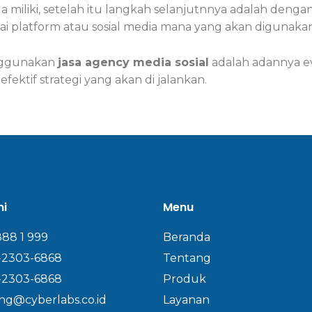
 miliki, setelah itu langkah selanjutnnya adalah dengan
 platform atau sosial media mana yang akan digunakan
enggunakan
jasa agency media sosial
adalah adannya eva
fektif strategi yang akan di jalankan.
mi
Menu
888 1 999
Beranda
-2303-6868
Tentang
-2303-6868
Produk
ng@cyberlabs.co.id
Layanan