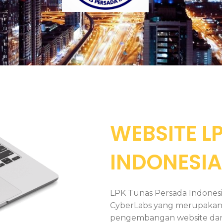
WEBSITE L
INDONESIA
LPK Tunas Persada Indones
CyberLabs yang merupakan p
pengembangan website dan a