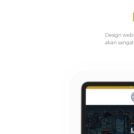
Design webs
akan sangat 