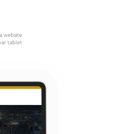
a website
yar tablet