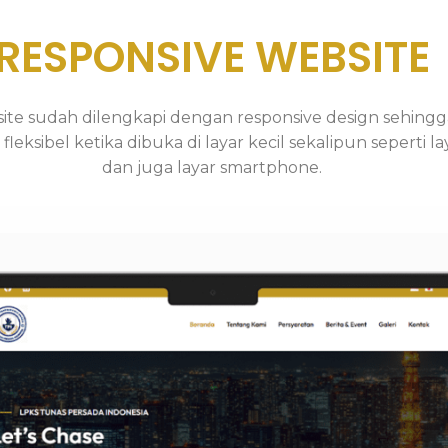
RESPONSIVE WEBSITE
ite sudah dilengkapi dengan responsive design sehingg
fleksibel ketika dibuka di layar kecil sekalipun seperti la
dan juga layar smartphone.