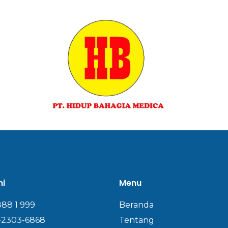
mi
Menu
888 1 999
Beranda
-2303-6868
Tentang