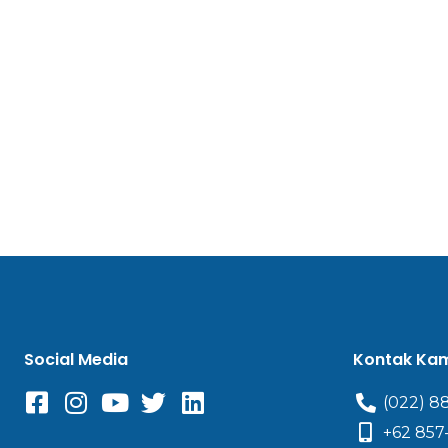
Social Media
Kontak Ka
(022) 8
+62 857